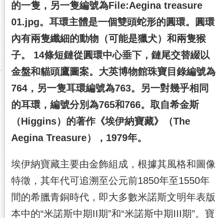
的一隻，另一隻編號為File:Aegina treasure
01.jpg。耳環主體是一個雙頭蛇形的圓環。圓環
內有兩隻纖細的動物（可能是獵犬）和兩隻猴
子。 14條短鏈從圓環中心垂下，鏈尾交替綴以
金盤和貓頭鷹圖案。大英博物館珠寶目錄編號為
764，另一隻耳環編號為763。另一對幾乎相同
的耳環，編號分別為765和766。取自希金斯
（Higgins）的著作《埃伊納寶藏》（The
Aegina Treasure），1979年。
埃伊納寶藏主要由金飾組成，根據其風格和圖像
特徵，其年代可追溯至公元前1850年至1550年
間的希臘青銅時代，即大多數米諾斯文明年表版
本中的“米諾斯中期II期”和“米諾斯中期III期”。寶