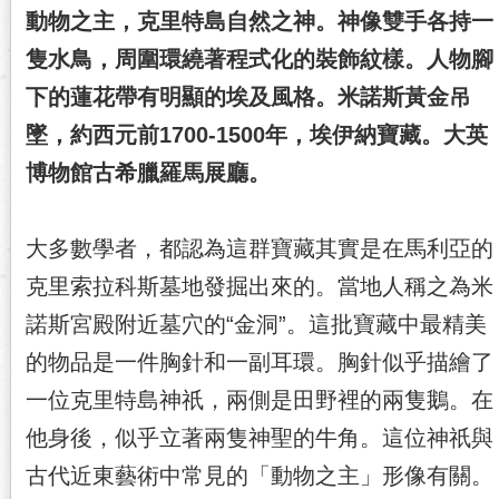
動物之主，克里特島自然之神。神像雙手各持一
隻水鳥，周圍環繞著程式化的裝飾紋樣。人物腳
下的蓮花帶有明顯的埃及風格。米諾斯黃金吊
墜，約西元前1700-1500年，埃伊納寶藏。大英
博物館古希臘羅馬展廳。
大多數學者，都認為這群寶藏其實是在馬利亞的
克里索拉科斯墓地發掘出來的。當地人稱之為米
諾斯宮殿附近墓穴的“金洞”。這批寶藏中最精美
的物品是一件胸針和一副耳環。胸針似乎描繪了
一位克里特島神祇，兩側是田野裡的兩隻鵝。在
他身後，似乎立著兩隻神聖的牛角。這位神祇與
古代近東藝術中常見的「動物之主」形像有關。