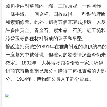
藏包括兩對華麗的耳環、三頂頭冠、一件胸飾、
一條手鐲、一個金杯、四枚戒指、一些裝飾牌匾
和素麵條帶。此外，還有五個耳環或指環，以及
許多由黃金、青金石、紫水晶、石英、紅玉髓和
綠碧玉等多種材料製成的珠子和吊墜。
據說這批寶藏於1891年在雅典附近的埃伊納島的
一座墓穴中被發現，但確切的發現情況至今仍未
確定。 1892年，大英博物館從倫敦一家海綿經
銷商克雷斯韋爾兄弟公司購得了這批寶藏的大部
分。 1914年，博物館又購入了部分寶藏。