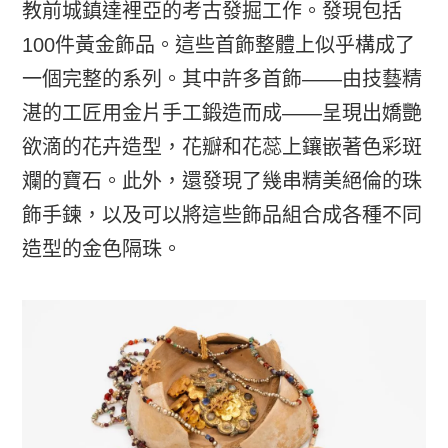
教前城鎮達裡亞的考古發掘工作。發現包括
100件黃金飾品。這些首飾整體上似乎構成了
一個完整的系列。其中許多首飾——由技藝精
湛的工匠用金片手工鍛造而成——呈現出嬌艷
欲滴的花卉造型，花瓣和花蕊上鑲嵌著色彩斑
斕的寶石。此外，還發現了幾串精美絕倫的珠
飾手鍊，以及可以將這些飾品組合成各種不同
造型的金色隔珠。