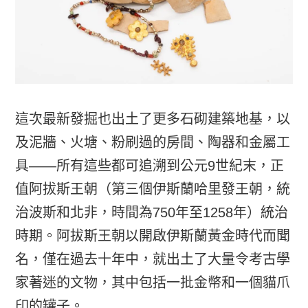
這次最新發掘也出土了更多石砌建築地基，以
及泥牆、火塘、粉刷過的房間、陶器和金屬工
具——所有這些都可追溯到公元9世紀末，正
值阿拔斯王朝（第三個伊斯蘭哈里發王朝，統
治波斯和北非，時間為750年至1258年）統治
時期。阿拔斯王朝以開啟伊斯蘭黃金時代而聞
名，僅在過去十年中，就出土了大量令考古學
家著迷的文物，其中包括一批金幣和一個貓爪
印的罐子。