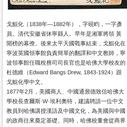
戈鯤化（1838年—1882年），字硯畇，一字彥
員。清代安徽省休寧縣人。早年是湘軍將領 黃
開榜的幕僚。後來太平天國戰事結束，戈鯤化在
寧波英國領事館負責簡單的翻譯和中文教師，寧
波領事館任職稅務司司長官也是哈佛大學校友的
杜德維（Edward Bangs Drew, 1843-1924）跟
戈鯤化學中文。
1877年2月，美國商人、中國通鼐德致信哈佛大
學校長查爾斯·W·埃利奧特，建議聘請一位中文
教員到哈佛講授漢語及中國文化，為美國與中國
的政商往來奠定基礎。同時，哈佛校董會從商界