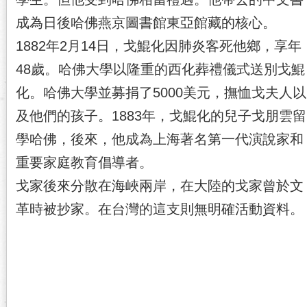
成為日後哈佛燕京圖書館東亞館藏的核心。
1882年2月14日，戈鯤化因肺炎客死他鄉，享年
48歲。哈佛大學以隆重的西化葬禮儀式送別戈鯤
化。哈佛大學並募捐了5000美元，撫恤戈夫人以
及他們的孩子。1883年，戈鯤化的兒子戈朋雲留
學哈佛，後來，他成為上海著名第一代演說家和
重要家庭教育倡導者。
戈家後來分散在海峽兩岸，在大陸的戈家曾於文
革時被抄家。在台灣的這支則無明確活動資料。