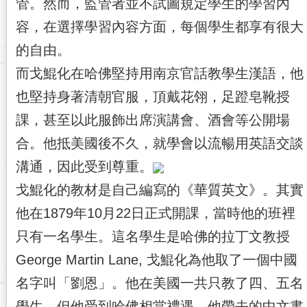
管。然而，監管者並不試圖規定學生的學習內
容，在選擇學習內容方面，每個學生都享有很大
的自由。
而戈鯤化在哈佛堅持用南京官話教學生漢語，他
也堅持身著清朝官服，頂戴花翎，足蹬皂靴授
課，甚至以此服飾出席演講會、酒會等公開場
合。他抵美國後不久，就學會以流暢用英語交談
溝通，因此受到尊重。
戈鯤化的教材是自己編寫的《華質英文》。其實
他在1879年10月22日正式開課，當時他的班裡
只有一名學生。這名學生是哈佛的拉丁文教授
George Martin Lane, 戈鯤化為他取了一個中國
名字叫「劉恩」。他在美國一共只教了四、五名
學生。但他受到哈佛相當禮遇。他帶去的中文書