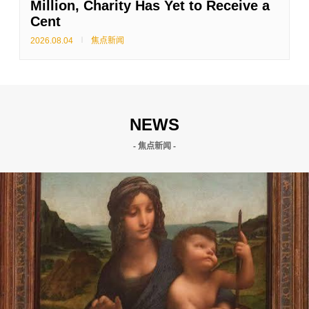
Million, Charity Has Yet to Receive a
Cent
2026.08.04
焦点新闻
NEWS
- 焦点新闻 -