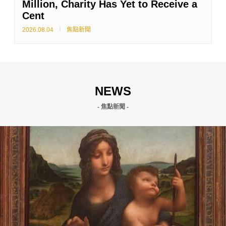
Million, Charity Has Yet to Receive a
Cent
2026.08.04
焦點新聞
NEWS
- 焦點新聞 -